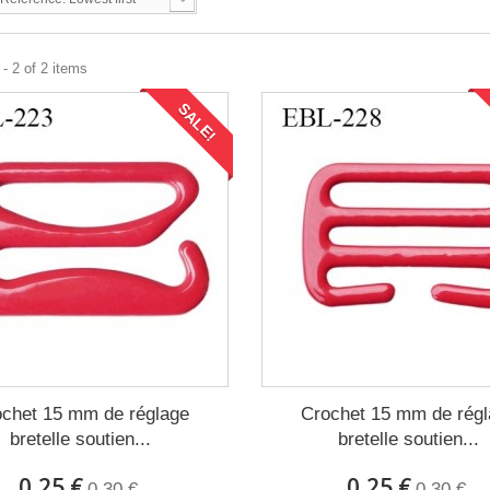
- 2 of 2 items
SALE!
chet 15 mm de réglage
Crochet 15 mm de rég
bretelle soutien...
bretelle soutien...
0,25 €
0,25 €
0,30 €
0,30 €