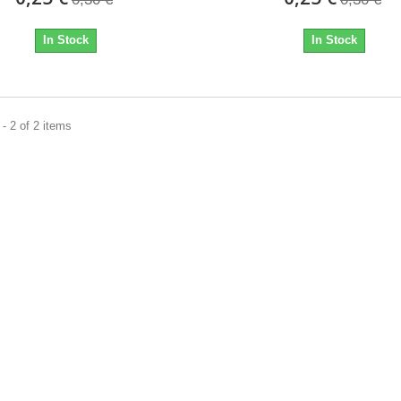
In Stock
In Stock
- 2 of 2 items