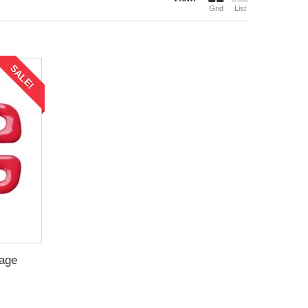
Grid
List
SALE!
lage