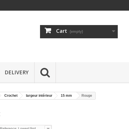
Cart
(empty)
DELIVERY
Crochet
largeur intérieur
15 mm
Rouge
E
Reference: Lowest first