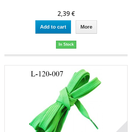
2,39 €
Add to cart
More
In Stock