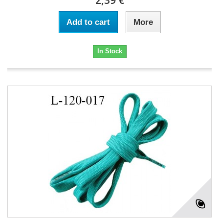
2,39 €
Add to cart
More
In Stock