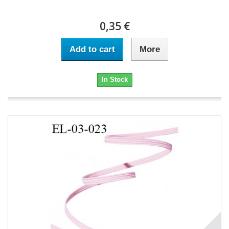
0,35 €
Add to cart
More
In Stock