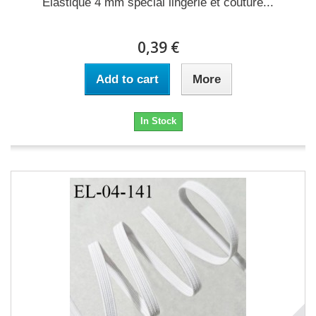
Elastique 4 mm spécial lingerie et couture...
0,39 €
Add to cart
More
In Stock