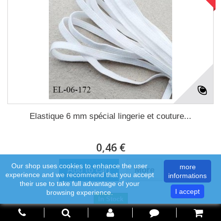
Elastique 6 mm spécial lingerie et couture...
0,46 €
Our shop uses cookies to enhance the user
more
Add to cart
More
experience and we recommend that you accept
informations
their use to take full advantage of your
I accept
browsing experience.
In Stock