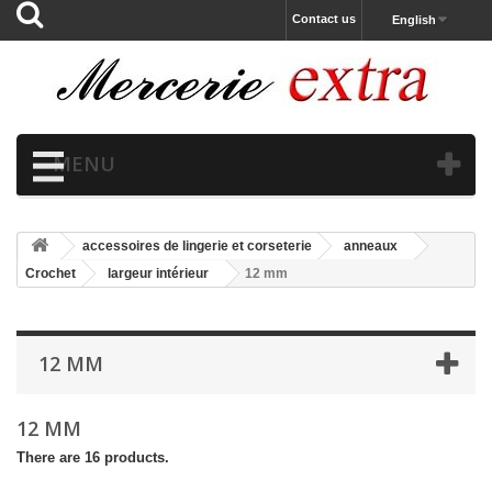
Contact us
English
MENU
accessoires de lingerie et corseterie
anneaux
Crochet
largeur intérieur
12 mm
12 MM
12 MM
There are 16 products.