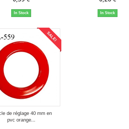
In Stock
In Stock
SALE!
cle de réglage 40 mm en
pvc orange...