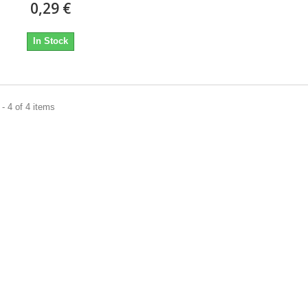
0,29 €
In Stock
- 4 of 4 items