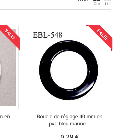
Grid
List
SALE!
SALE!
m en
Boucle de réglage 40 mm en
pvc bleu marine...
0,29 €