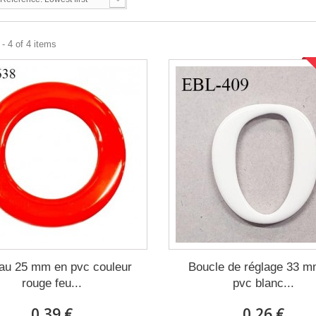
- 4 of 4 items
au 25 mm en pvc couleur
Boucle de réglage 33 m
rouge feu...
pvc blanc...
0,39 €
0,26 €