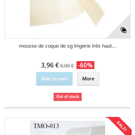
mousse de coque de sg lingerie très haut...
3,96 €
-60%
9,90 €
Add to cart
More
Out of stock
SALE!