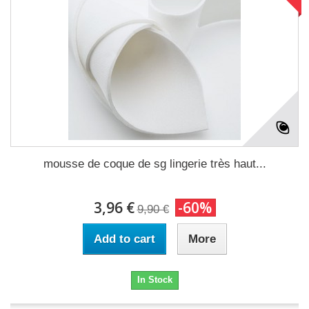
mousse de coque de sg lingerie très haut...
3,96 €
-60%
9,90 €
Add to cart
More
In Stock