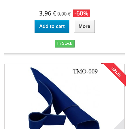
3,96 €
-60%
9,90 €
Add to cart
More
In Stock
SALE!