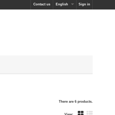
Contact us
English
Sign in
There are 6 products.
View: