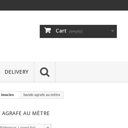
Cart
(empty)
DELIVERY
t boucles
bande agrafe au mètre
 AGRAFE AU MÈTRE
Reference: Lowest first