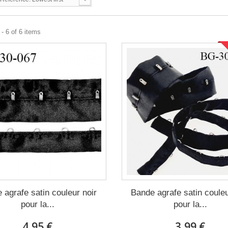
- 6 of 6 items
 agrafe satin couleur noir
Bande agrafe satin couleu
pour la...
pour la...
4,95 €
3,99 €