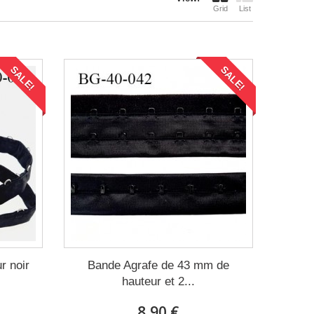
Grid
List
SALE!
SALE!
r noir
Bande Agrafe de 43 mm de
hauteur et 2...
8,90 €