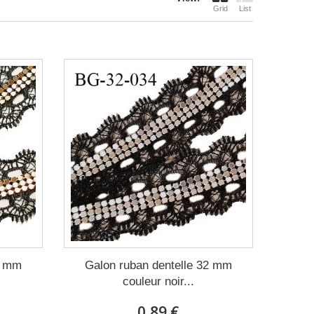
Grid
List
2 mm
Galon ruban dentelle 32 mm
couleur noir...
0,89 €