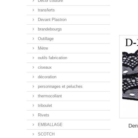
Décor couture
transferts
Devant Plastron
brandebourgs
Outillage
Mètre
outils fabrication
ciseaux
décoration
personnages et peluches
thermocollant
triboulet
Rivets
EMBALLAGE
Den
SCOTCH