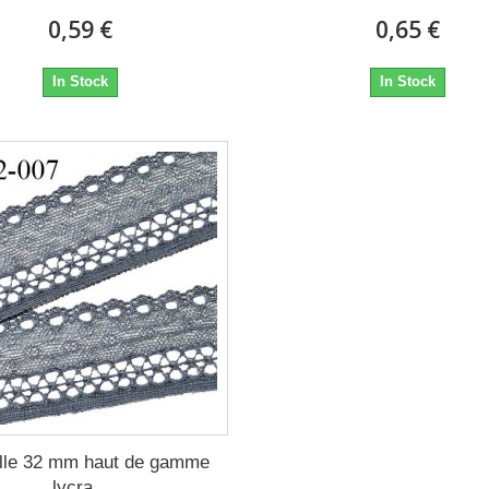
0,59 €
0,65 €
In Stock
In Stock
lle 32 mm haut de gamme
lycra...