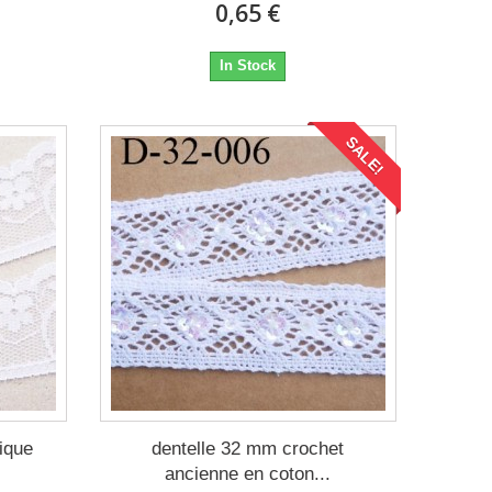
0,65 €
In Stock
SALE!
ique
dentelle 32 mm crochet
ancienne en coton...