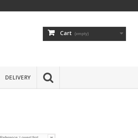
Cart
(empty)
DELIVERY
M
Reference: Lowest first