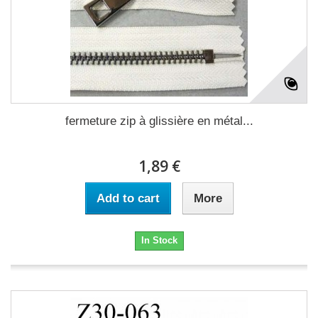
fermeture zip à glissière en métal...
1,89 €
Add to cart
More
In Stock