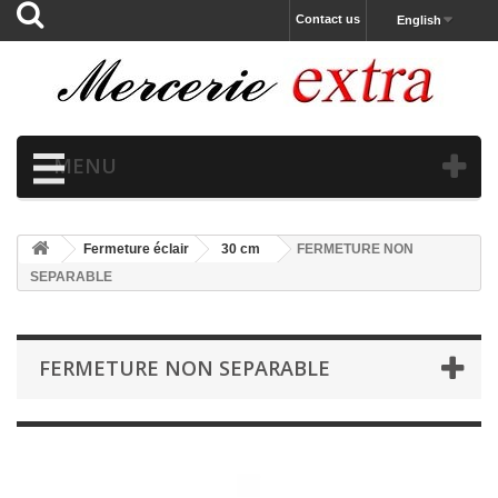
Contact us
English
MENU
Fermeture éclair
30 cm
FERMETURE NON
SEPARABLE
FERMETURE NON SEPARABLE