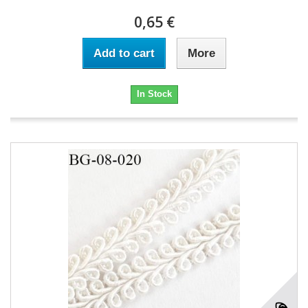
0,65 €
Add to cart
More
In Stock