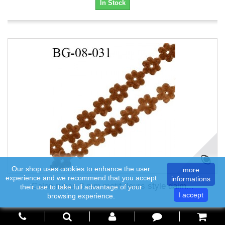
In Stock
Our shop uses cookies to enhance the user
more
experience and we recommend that you accept
informations
Galon ruban 8 mm motif fleurs style daim...
their use to take full advantage of your
I accept
browsing experience.
0,45 €