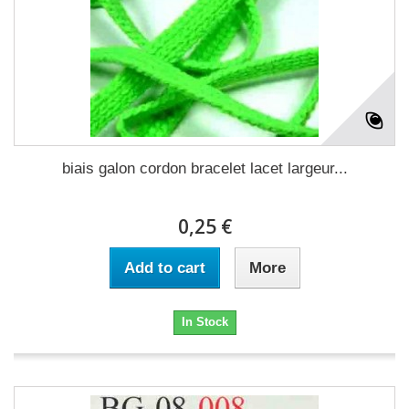
biais galon cordon bracelet lacet largeur...
0,25 €
Add to cart
More
In Stock