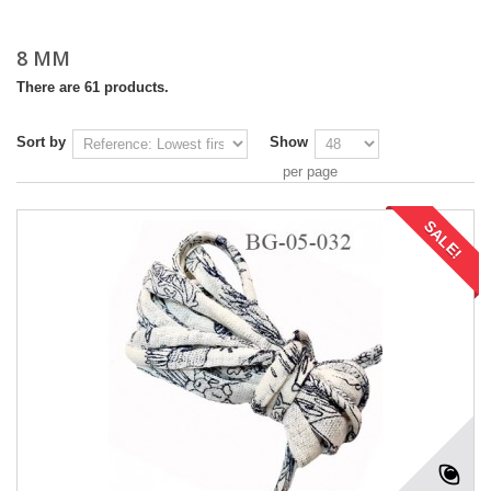
8 MM
There are 61 products.
Sort by
Show
per page
SALE!