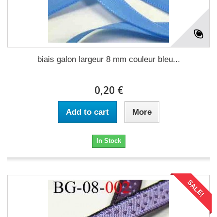
biais galon largeur 8 mm couleur bleu...
0,20 €
Add to cart
More
In Stock
SALE!