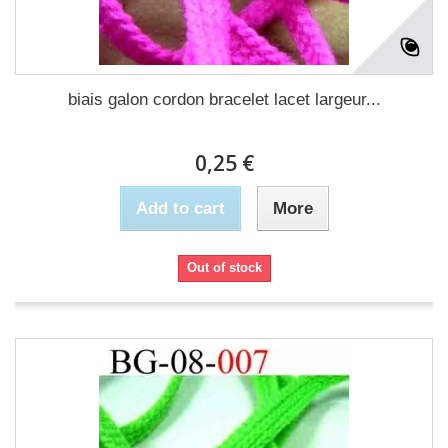
biais galon cordon bracelet lacet largeur...
0,25 €
Add to cart
More
Out of stock