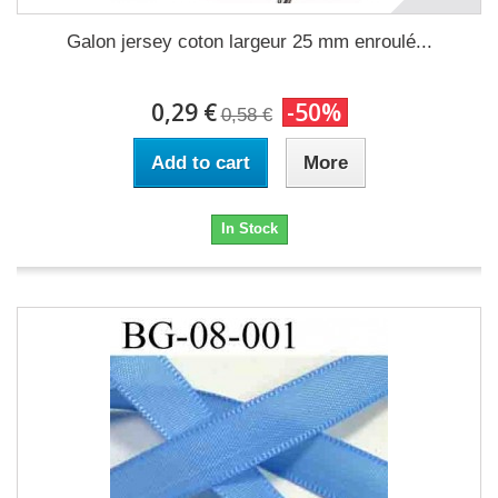
Galon jersey coton largeur 25 mm enroulé...
0,29 €
-50%
0,58 €
Add to cart
More
In Stock