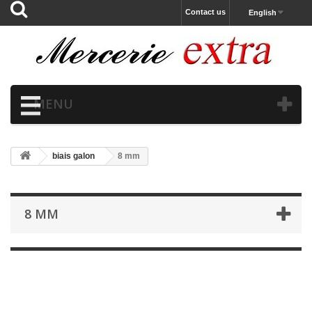
Contact us
English
MENU
biais galon
8 mm
8 MM