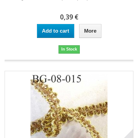
0,39 €
Add to cart
More
In Stock