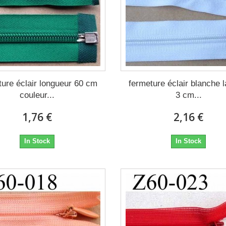
ture éclair longueur 60 cm
fermeture éclair blanche 
couleur...
3 cm...
1,76 €
2,16 €
In Stock
In Stock