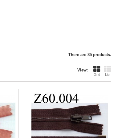
There are 85 products.
View:
Grid
List