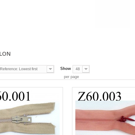
YLON
Show
Reference: Lowest first
48
per page