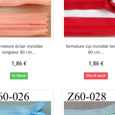
rmeture éclair invisible
fermeture zip invisible lo
longueur 60 cm...
60 cm...
1,86 €
1,86 €
In Stock
Out of stock