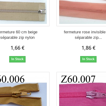
ermeture 60 cm beige
fermeture rose invisibl
séparable zip nylon
séparable zip...
1,66 €
1,86 €
In Stock
In Stock