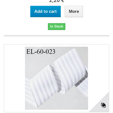
2,20 €
Add to cart
More
In Stock