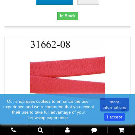
In Stock
Our shop uses cookies to enhance the user
more
experience and we recommend that you accept
informations
their use to take full advantage of your
I accept
browsing experience.
élastique plat largeur 8 mm couleur rose...