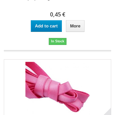
0,45 €
Add to cart
More
In Stock