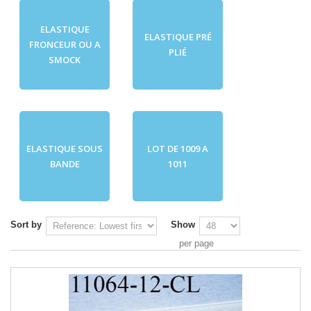
ELASTIQUE
ELASTIQUE PRÉ
FRONCEUR OU A
PLIÉ
SMOCK
ELASTIQUE SOUS
LOT DE 1009 A
BANDE
1011
Sort by
Show
per page