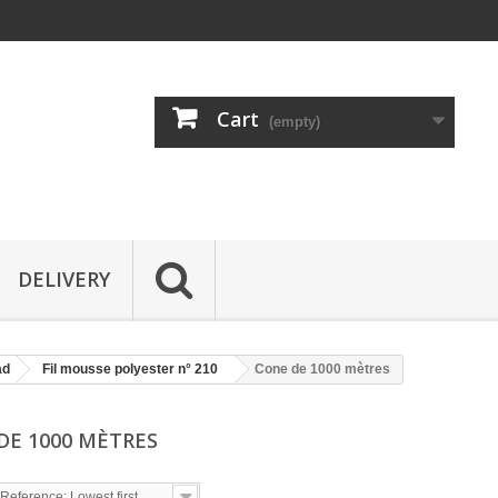
Cart
(empty)
DELIVERY
ad
Fil mousse polyester n° 210
Cone de 1000 mètres
DE 1000 MÈTRES
Reference: Lowest first