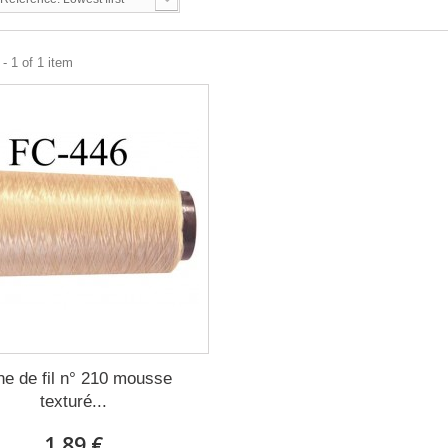
- 1 of 1 item
e de fil n° 210 mousse
texturé...
1,89 €