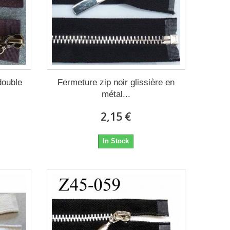
double
Fermeture zip noir glissière en
métal...
2,15 €
In Stock