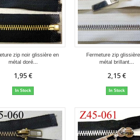
ture zip noir glissière en
Fermeture zip glissièr
métal doré...
métal brillant...
1,95 €
2,15 €
In Stock
In Stock