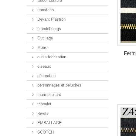
Décor couture
transferts
Devant Plastron
brandebourgs
Outillage
Mètre
Ferme
outils fabrication
ciseaux
décoration
personnages et peluches
thermocollant
triboulet
Rivets
EMBALLAGE
SCOTCH