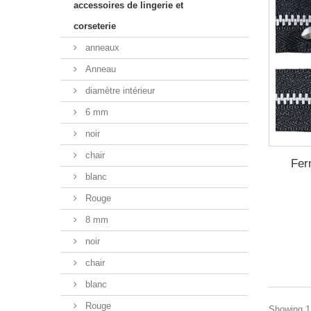
accessoires de lingerie et
corseterie
anneaux
Anneau
diamètre intérieur
6 mm
noir
chair
Fer
blanc
Rouge
8 mm
noir
chair
blanc
Rouge
Showing 1 