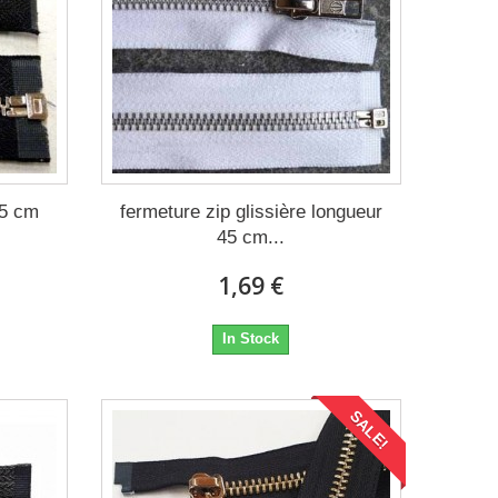
45 cm
fermeture zip glissière longueur
45 cm...
1,69 €
In Stock
SALE!