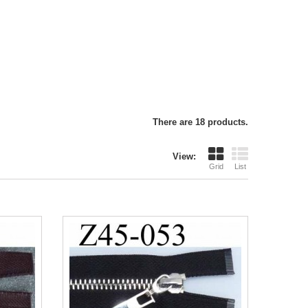
There are 18 products.
View:
Grid
List