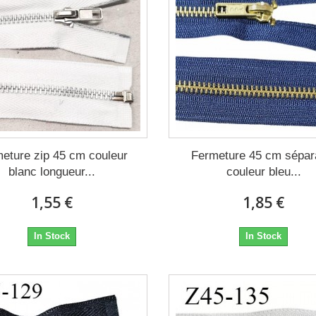
eture zip 45 cm couleur
Fermeture 45 cm sépar
blanc longueur...
couleur bleu...
1,55 €
1,85 €
In Stock
In Stock