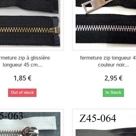
rmeture zip à glissière
fermeture zip longueur 
longueur 45 cm...
couleur noir...
1,85 €
2,95 €
Out of stock
In Stock