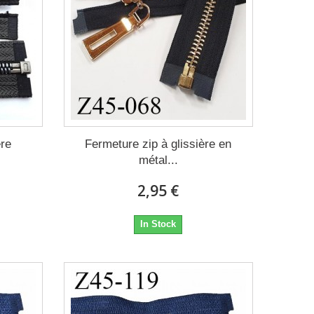
ère
Fermeture zip à glissière en
métal...
2,95 €
In Stock