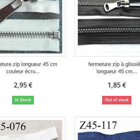
eture zip longueur 45 cm
fermeture zip à glissi
couleur écru...
longueur 45 cm...
2,95 €
1,85 €
In Stock
Out of stock