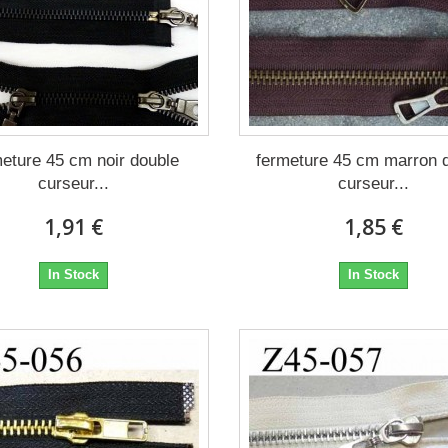
meture 45 cm noir double
fermeture 45 cm marron 
curseur...
curseur...
1,91 €
1,85 €
In Stock
In Stock