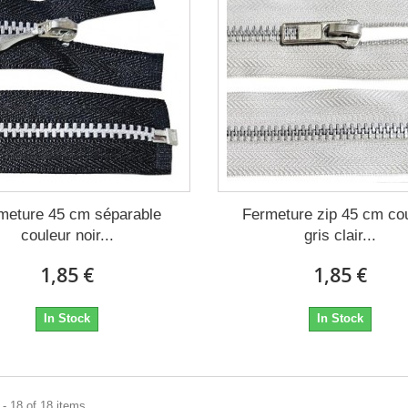
meture 45 cm séparable
Fermeture zip 45 cm co
couleur noir...
gris clair...
1,85 €
1,85 €
In Stock
In Stock
- 18 of 18 items