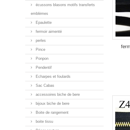
écussons blasons motifs transferts
emblèmes
Epaulette
fermoir aimenté
perles
fer
Pince
Ponpon
Pendentif
Echarpes et foulards
Sac Cabas
accessoires biche de bere
bijoux biche de bere
Boite de rangement
boite tissu