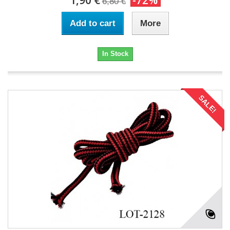
1,90 €
-72%
6,80 €
Add to cart
More
In Stock
SALE!