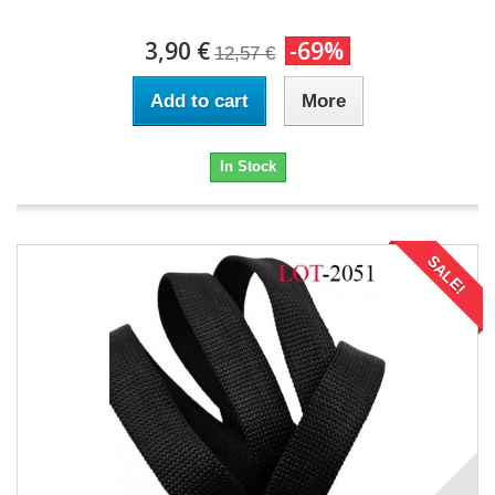
3,90 €
-69%
12,57 €
Add to cart
More
In Stock
SALE!