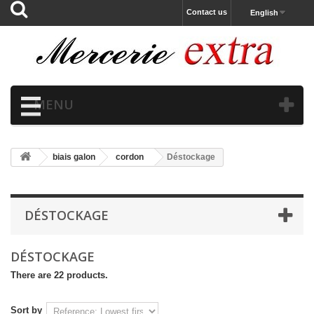
Contact us
English
MENU
biais galon
cordon
Déstockage
DÉSTOCKAGE
DÉSTOCKAGE
There are 22 products.
Sort by