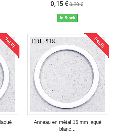
0,15 €
0,20 €
In Stock
SALE!
SALE!
laqué
Anneau en métal 16 mm laqué
blanc...