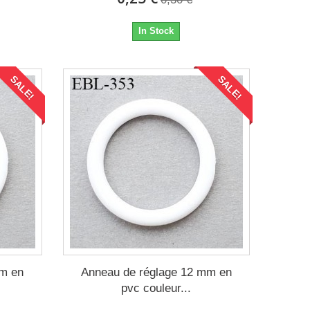
In Stock
SALE!
SALE!
mm en
Anneau de réglage 12 mm en
pvc couleur...