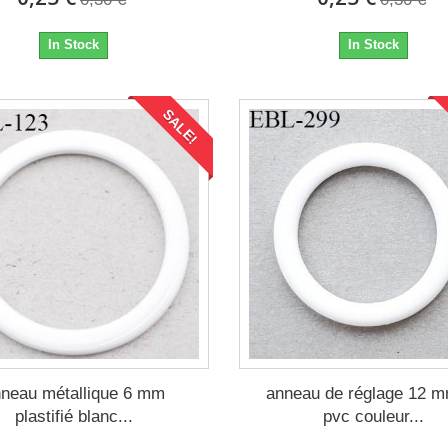
In Stock
In Stock
SALE!
neau métallique 6 mm
anneau de réglage 12 
plastifié blanc...
pvc couleur...