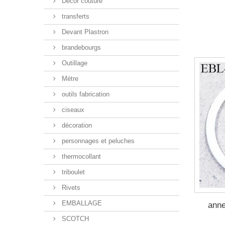
Décor couture
transferts
Devant Plastron
brandebourgs
Outillage
Mètre
outils fabrication
ciseaux
décoration
personnages et peluches
thermocollant
triboulet
Rivets
EMBALLAGE
anne
SCOTCH