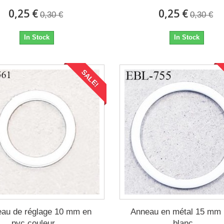
0,25 €
0,25 €
0,30 €
0,30 €
In Stock
In Stock
SALE!
au de réglage 10 mm en
Anneau en métal 15 mm 
pvc couleur...
blanc...