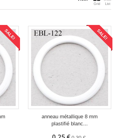
Grid
List
SALE!
SALE!
 mm
anneau métallique 8 mm
plastifié blanc...
0,25 €
0,30 €