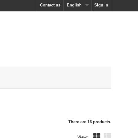
Contact us
English
Sign in
There are 16 products.
View: