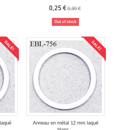
0,25 €
0,30 €
Out of stock
SALE!
SALE!
laqué
Anneau en métal 12 mm laqué
blanc...