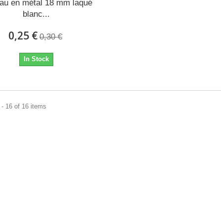
au en métal 18 mm laqué
blanc...
0,25 €
0,30 €
In Stock
- 16 of 16 items