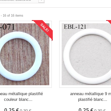
- 16 of 16 items
SALE!
eau métallique plastifié
anneau métallique 9
couleur blanc...
plastifié blanc...
0,25 €
0,25 €
0,30 €
0,30 €