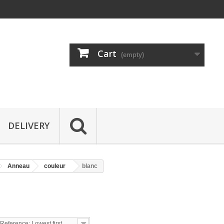
Cart
(empty)
DELIVERY
Anneau
couleur
blanc
C
Reference: Lowest first