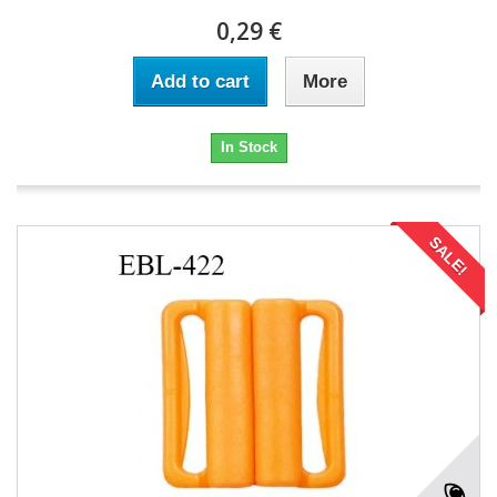
0,29 €
Add to cart
More
In Stock
SALE!