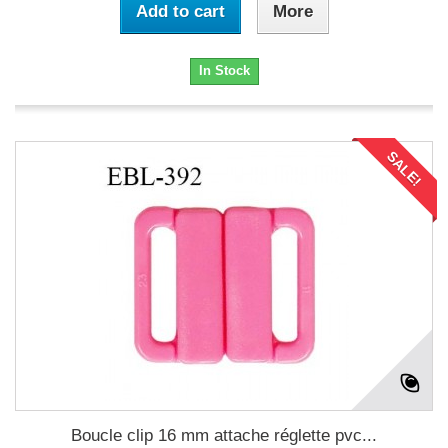
Add to cart
More
In Stock
SALE!
Boucle clip 16 mm attache réglette pvc...