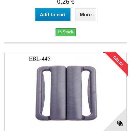
0,26 €
Add to cart
More
In Stock
SALE!