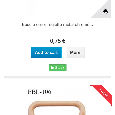
Boucle étrier réglette métal chromé...
0,75 €
Add to cart
More
In Stock
SALE!