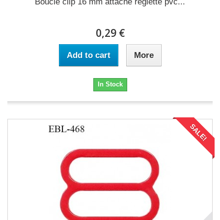
Boucle clip 16 mm attache réglette pvc...
0,29 €
Add to cart
More
In Stock
SALE!