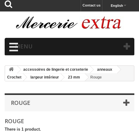
Contact us
English
MENU
accessoires de lingerie et corseterie
anneaux
Crochet
largeur intérieur
23 mm
Rouge
ROUGE
ROUGE
There is 1 product.