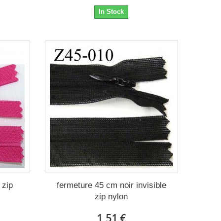
In Stock
 zip
fermeture 45 cm noir invisible
zip nylon
1,51 €