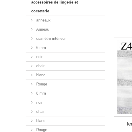
accessoires de lingerie et
corseterie
anneaux
Anneau
diamètre intérieur
6 mm
noir
chair
blanc
Rouge
8 mm
noir
chair
blanc
fe
Rouge