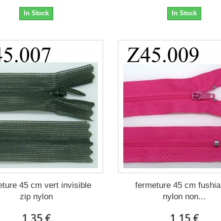
In Stock
In Stock
ture 45 cm vert invisible
fermeture 45 cm fushia
zip nylon
nylon non...
1,35 €
1,15 €