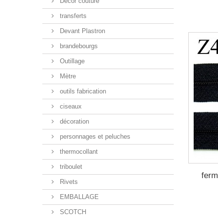
Décor couture
transferts
Devant Plastron
brandebourgs
Outillage
Mètre
outils fabrication
ciseaux
décoration
personnages et peluches
thermocollant
triboulet
ferm
Rivets
EMBALLAGE
SCOTCH