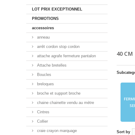
LOT PRIX EXCEPTIONNEL
PROMOTIONS
accessoires
anneau
arrêt cordon stop cordon
40 CM
attache agrafe fermeture pantalon
Attache bretelles
Subcateg
Boucles
breloques
broche et support broche
FERM
chaine chainette vendu au mètre
SE
Cintres
Collier
craie crayon marquage
Sort by