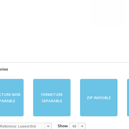
ories
ETURE NON
FERMETURE
ZIP INVISIBLE
PARABLE
SEPARABLE
Show
Reference: Lowest first
48