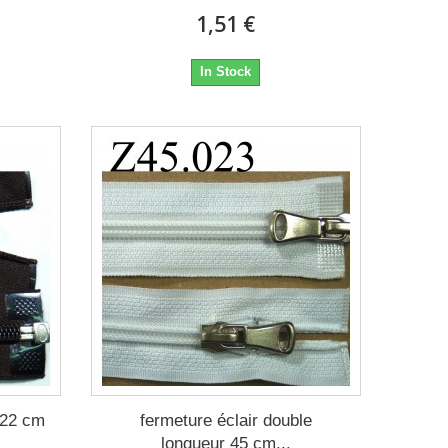
1,51 €
In Stock
 22 cm
fermeture éclair double
longueur 45 cm...