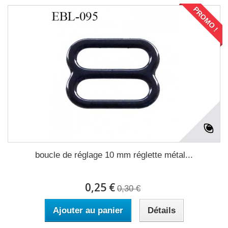
PROMO !
boucle de réglage 10 mm réglette métal...
0,25 €
0,30 €
Ajouter au panier
Détails