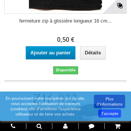
fermeture zip à glissière longueur 16 cm...
0,50 €
Ajouter au panier
Détails
Disponible
En poursuivant votre navigation sur ce site,
Plus
vous acceptez l'utilisation de traceurs
d'informations
(cookies) afin d'améliorer l'expérience
J'accepte
utilisateur et de faire vos achats.