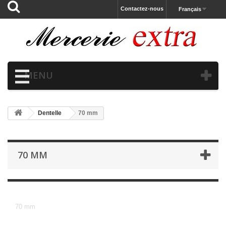
Contactez-nous
Français
MENU
Dentelle
70 mm
70 MM
70 mm
70 mm