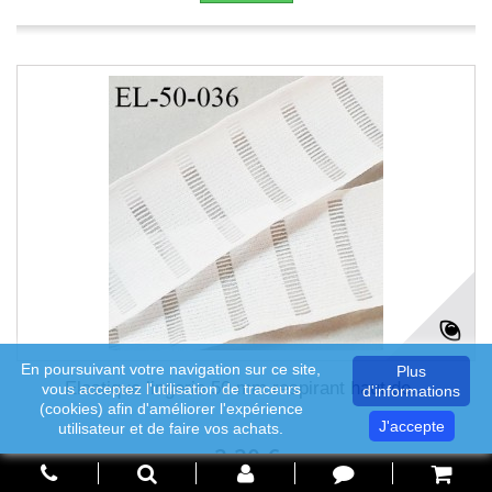
En poursuivant votre navigation sur ce site,
Plus
Elastique lingerie 50 mm respirant haut de...
vous acceptez l'utilisation de traceurs
d'informations
(cookies) afin d'améliorer l'expérience
J'accepte
utilisateur et de faire vos achats.
2,20 €