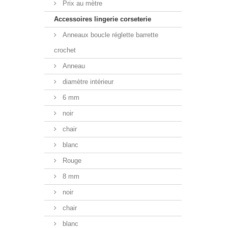
Prix au mètre
Accessoires lingerie corseterie
Anneaux boucle réglette barrette
crochet
Anneau
diamètre intérieur
6 mm
noir
chair
blanc
Rouge
8 mm
noir
chair
blanc