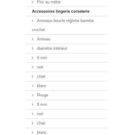
Prix au mètre
Accessoires lingerie corseterie
Anneaux boucle réglette barrette
crochet
Anneau
diamètre intérieur
6 mm
noir
chair
blanc
Rouge
8 mm
noir
chair
blanc