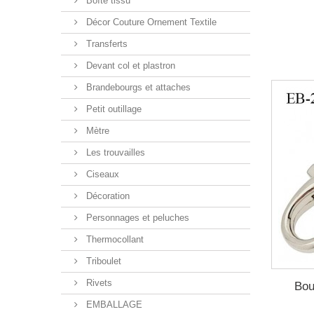
Boîte tissu
Décor Couture Ornement Textile
Transferts
Devant col et plastron
Brandebourgs et attaches
Petit outillage
Mètre
Les trouvailles
Ciseaux
Décoration
Personnages et peluches
Thermocollant
Triboulet
Rivets
Bou
EMBALLAGE